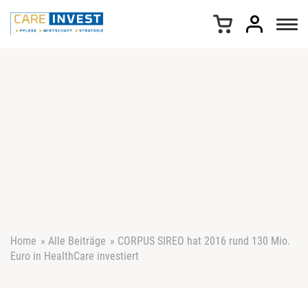
Z
u
m
I
n
h
a
l
t
s
p
r
i
n
g
e
Home
»
Alle Beiträge
»
CORPUS SIREO hat 2016 rund 130 Mio.
n
Euro in HealthCare investiert