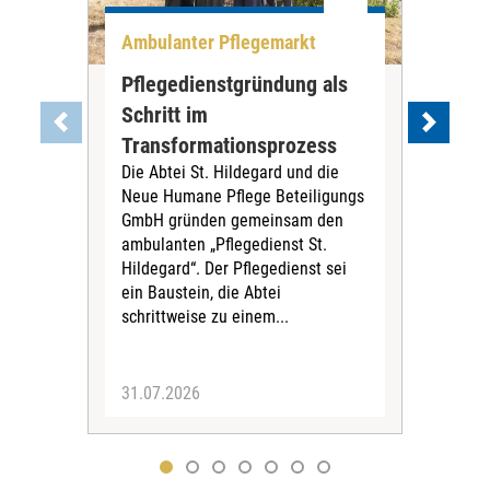
Ambulanter Pflegemarkt
Unt
Pflegedienstgründung als
AWO
Schritt im
Eig
Der 
Transformationsprozess
Krei
Die Abtei St. Hildegard und die
Biel
Neue Humane Pflege Beteiligungs
Amts
GmbH gründen gemeinsam den
Dur
ambulanten „Pflegedienst St.
Eig
Hildegard“. Der Pflegedienst sei
bean
ein Baustein, die Abtei
Verf
schrittweise zu einem...
31.07.2026
30.