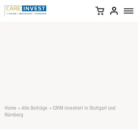
Z
u
m
I
n
h
a
l
t
s
p
r
i
n
g
e
Home
»
Alle Beiträge
»
CRIM investiert in Stuttgart und
n
Nürnberg