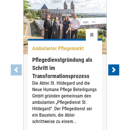
Ambulanter Pflegemarkt
Unt
Pflegedienstgründung als
AWO
Schritt im
Eig
Der 
Transformationsprozess
Krei
Die Abtei St. Hildegard und die
Biel
Neue Humane Pflege Beteiligungs
Amts
GmbH gründen gemeinsam den
Dur
ambulanten „Pflegedienst St.
Eig
Hildegard“. Der Pflegedienst sei
bean
ein Baustein, die Abtei
Verf
schrittweise zu einem...