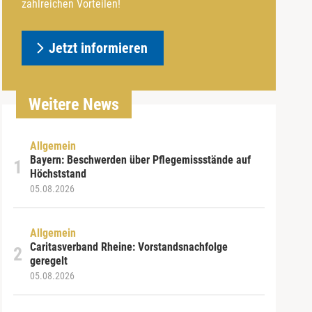
zahlreichen Vorteilen!
Jetzt informieren
Weitere News
Allgemein
Bayern: Beschwerden über Pflegemissstände auf
Höchststand
05.08.2026
Allgemein
Caritasverband Rheine: Vorstandsnachfolge
geregelt
05.08.2026