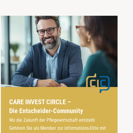
CARE INVEST CIRCLE –
Die Entscheider-Community
Wo die Zukunft der Pflegewirtschaft entsteht
Gehören Sie als Member zur Informations-Elite mit