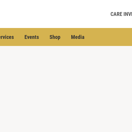
CARE INV
rvices
Events
Shop
Media