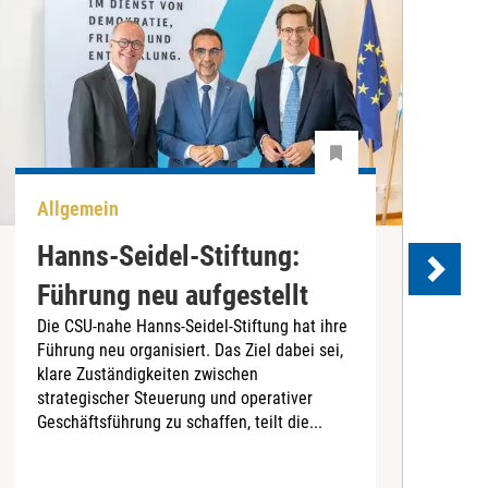
Allgemein
P
Hanns-Seidel-Stiftung:
Führung neu aufgestellt
Die CSU-nahe Hanns-Seidel-Stiftung hat ihre
Führung neu organisiert. Das Ziel dabei sei,
D
klare Zuständigkeiten zwischen
B
strategischer Steuerung und operativer
L
Geschäftsführung zu schaffen, teilt die...
G
r
Z