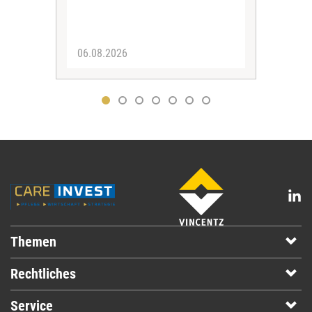
Vors
06.08.2026
05.
Themen
Rechtliches
Service