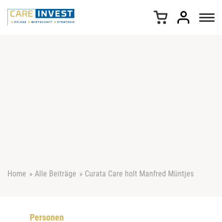
Z
u
m
I
n
h
a
l
t
s
p
r
i
n
g
e
Home
»
Alle Beiträge
»
Curata Care holt Manfred Müntjes
n
Personen