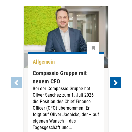
Allgemein
All
Compassio Gruppe mit
Car
neuem CFO
Vor
Bei der Compassio Gruppe hat
ger
Oliver Sanchez zum 1. Juli 2026
Der 
die Position des Chief Finance
Nac
Officer (CFO) übernommen. Er
202
folgt auf Oliver Jaenicke, der – auf
Vors
eigenen Wunsch – das
Ste
Tagesgeschäft und...
den 