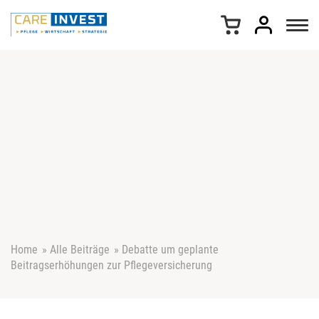
Z
u
m
I
n
h
a
l
t
s
p
r
i
n
g
e
Home
»
Alle Beiträge
»
Debatte um geplante
n
Beitragserhöhungen zur Pflegeversicherung