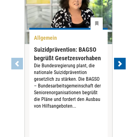
Allgemein
All
Suizidprävention: BAGSO
Deb
begrüßt Gesetzesvorhaben
Dia
Die Bundesregierung plant, die
Ste
nationale Suizidprävention
„Ein
gesetzlich zu stärken. Die BAGSO
zum 
– Bundesarbeitsgemeinschaft der
Fac
Seniorenorganisationen begrüßt
soz
die Pläne und fordert den Ausbau
Wehr
von Hilfsangeboten...
Sabi
der 