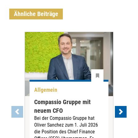
Ähnliche Beiträge
Allgemein
All
Compassio Gruppe mit
Car
neuem CFO
Vor
Bei der Compassio Gruppe hat
ger
Oliver Sanchez zum 1. Juli 2026
Der 
die Position des Chief Finance
Nac