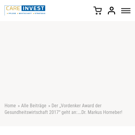
Z
u
m
I
n
h
a
l
t
s
p
r
i
n
g
e
Home
»
Alle Beiträge
»
Der „Vordenker Award der
n
Gesundheitswirtschaft 2017“ geht an:….Dr. Markus Horneber!