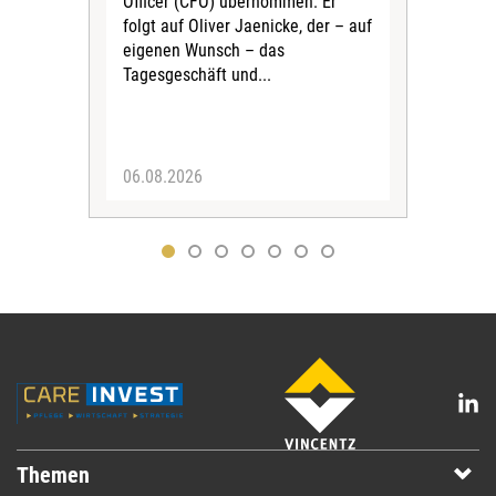
Officer (CFO) übernommen. Er
202
folgt auf Oliver Jaenicke, der – auf
Vors
eigenen Wunsch – das
Ste
Tagesgeschäft und...
den 
Vors
06.08.2026
05.
Themen