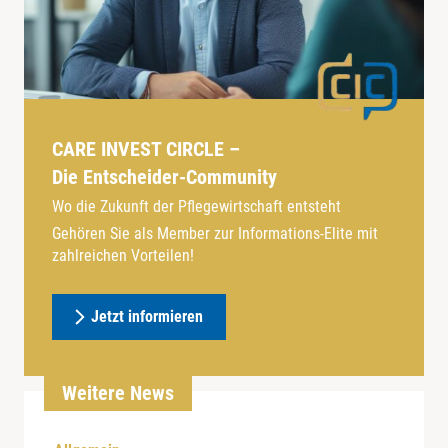
CARE INVEST CIRCLE –
Die Entscheider-Community
Wo die Zukunft der Pflegewirtschaft entsteht
Gehören Sie als Member zur Informations-Elite mit
zahlreichen Vorteilen!
Jetzt informieren
Weitere News