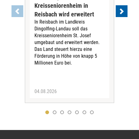
Kreisseniorenheim in
Pr
Reisbach wird erweitert
Ko
In Reisbach im Landkreis
Die
Dingolfing-Landau soll das
Gesu
Kreisseniorenheim St. Josef
Jah
umgebaut und erweitert werden.
Alle
Das Land steuert hierzu eine
Kra
Förderung in Höhe von knapp 5
Kass
Millionen Euro bei.
insg
Euro
04.08.2026
31.