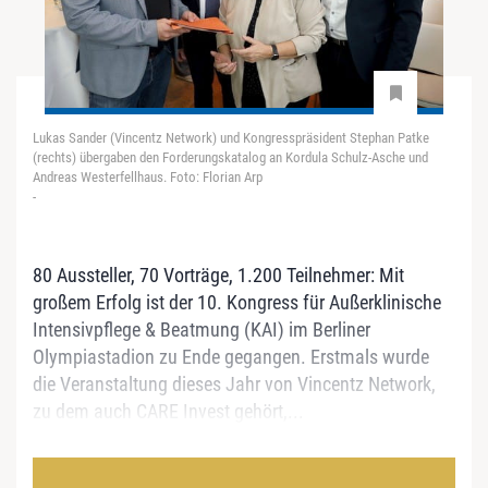
Lukas Sander (Vincentz Network) und Kongresspräsident Stephan Patke
(rechts) übergaben den Forderungskatalog an Kordula Schulz-Asche und
Andreas Westerfellhaus. Foto: Florian Arp
-
80 Aussteller, 70 Vorträge, 1.200 Teilnehmer: Mit
großem Erfolg ist der 10. Kongress für Außerklinische
Intensivpflege & Beatmung (KAI) im Berliner
Olympiastadion zu Ende gegangen. Erstmals wurde
die Veranstaltung dieses Jahr von Vincentz Network,
zu dem auch CARE Invest gehört,...