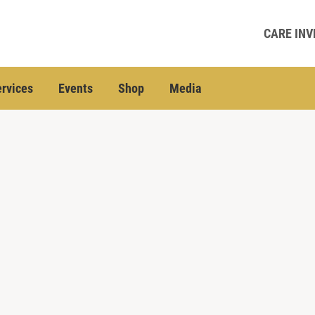
CARE INV
rvices
Events
Shop
Media