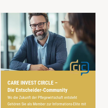
CARE INVEST CIRCLE –
Die Entscheider-Community
Wo die Zukunft der Pflegewirtschaft entsteht
Gehören Sie als Member zur Informations-Elite mit