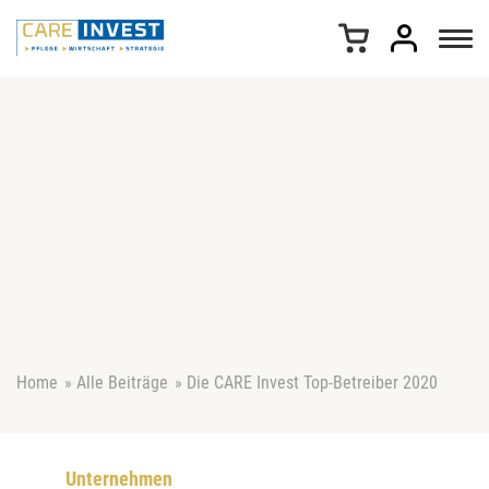
Z
u
m
I
n
h
a
l
t
s
p
r
i
n
g
e
Home
»
Alle Beiträge
»
Die CARE Invest Top-Betreiber 2020
n
Unternehmen