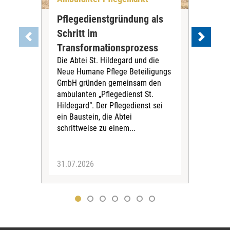
Pflegedienstgründung als
AWO
Schritt im
Eig
Der 
Transformationsprozess
Krei
Die Abtei St. Hildegard und die
Biel
Neue Humane Pflege Beteiligungs
Amts
GmbH gründen gemeinsam den
Dur
ambulanten „Pflegedienst St.
Eig
Hildegard“. Der Pflegedienst sei
bean
ein Baustein, die Abtei
Verf
schrittweise zu einem...
31.07.2026
30.