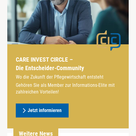
CARE INVEST CIRCLE –
Die Entscheider-Community
Wo die Zukunft der Pflegewirtschaft entsteht
Gehören Sie als Member zur Informations-Elite mit
zahlreichen Vorteilen!
Jetzt informieren
Weitere News