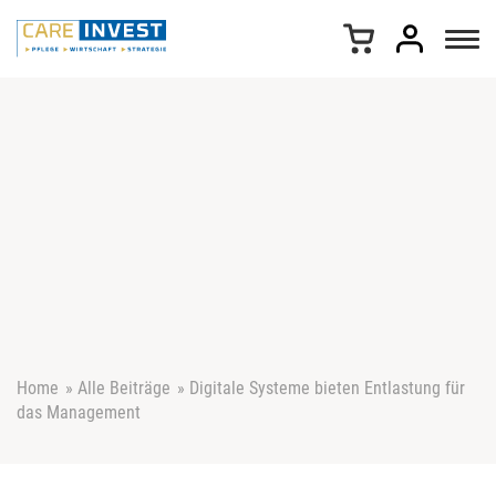
Z
u
m
I
n
h
a
l
t
s
p
r
i
n
g
e
Home
»
Alle Beiträge
»
Digitale Systeme bieten Entlastung für
n
das Management