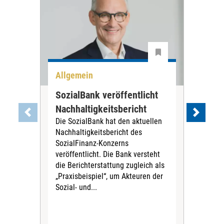
Allgemein
All
SozialBank veröffentlicht
Nür
Nachhaltigkeitsbericht
Trä
Die SozialBank hat den aktuellen
zu
Nachhaltigkeitsbericht des
Die
SozialFinanz-Konzerns
wird
veröffentlicht. Die Bank versteht
der
die Berichterstattung zugleich als
zus
„Praxisbeispiel“, um Akteuren der
der
Sozial- und...
vor 
werd