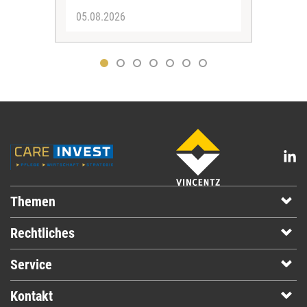
05.08.2026
29.
Themen
Rechtliches
Service
Kontakt