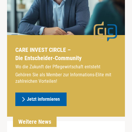
CARE INVEST CIRCLE –
Die Entscheider-Community
Wo die Zukunft der Pflegewirtschaft entsteht
Gehören Sie als Member zur Informations-Elite mit
zahlreichen Vorteilen!
Jetzt informieren
Weitere News