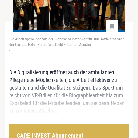
Die Arbeitsgemeinschaft der Diözese Münster vertritt 100 Sozialstationen
der Caritas. Foto: Harald Westbeld / Caritas Münster
-
Die Digitalisierung eröffnet auch der ambulanten
Pflege neue Möglichkeiten, die Arbeit effektiver zu
gestalten und die Qualität zu steigern. Das Spektrum
reicht von VR-Brillen für die Biographiearbeit bis zum
Exoskelett für die Mitarbeitenden, um sie beim Heben
zu entlasten. Welche...
CARE INVEST Abonnement