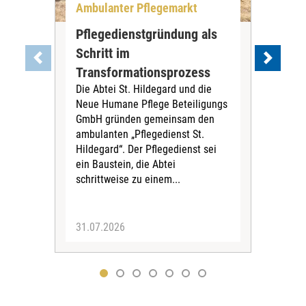
Ambulanter Pflegemarkt
Unt
Pflegedienstgründung als
AWO
Schritt im
Eig
Der 
Transformationsprozess
Krei
Die Abtei St. Hildegard und die
Biel
Neue Humane Pflege Beteiligungs
Amts
GmbH gründen gemeinsam den
Dur
ambulanten „Pflegedienst St.
Eig
Hildegard“. Der Pflegedienst sei
bean
ein Baustein, die Abtei
Verf
schrittweise zu einem...
31.07.2026
30.