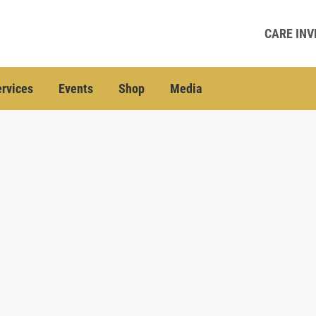
CARE INV
rvices
Events
Shop
Media