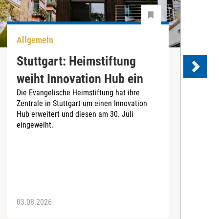
Allgemein
B
Stuttgart: Heimstiftung
weiht Innovation Hub ein
S
Die Evangelische Heimstiftung hat ihre
Zentrale in Stuttgart um einen Innovation
Hub erweitert und diesen am 30. Juli
eingeweiht.
B
O
(
f
Z
I
03.08.2026
2