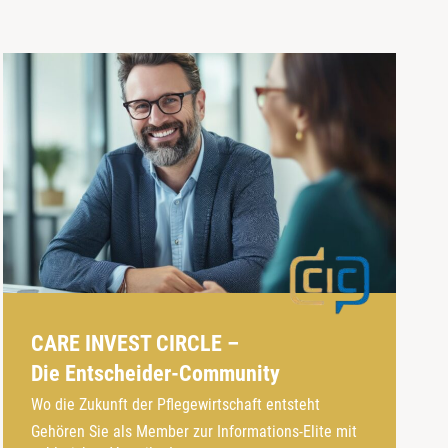
CARE INVEST CIRCLE –
Die Entscheider-Community
Wo die Zukunft der Pflegewirtschaft entsteht
Gehören Sie als Member zur Informations-Elite mit