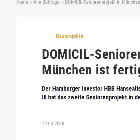
Home
»
Alle Beiträge
»
DOMICIL-Seniorenprojekt in München i
Bauprojekte
DOMICIL-Senioren
München ist ferti
Der Hamburger Investor
HBB Hanseatis
III
hat das zweite Seniorenprojekt in de
19.04.2018