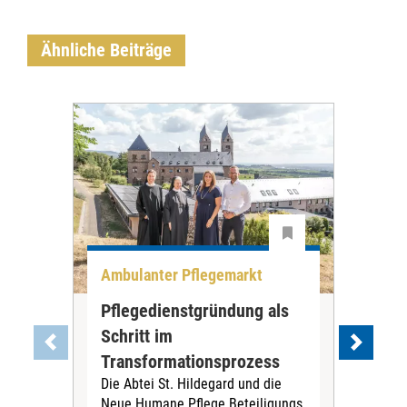
Ähnliche Beiträge
Ambulanter Pflegemarkt
Unt
Pflegedienstgründung als
AWO
Schritt im
Eig
Der 
Transformationsprozess
Krei
Die Abtei St. Hildegard und die
Biel
Neue Humane Pflege Beteiligungs