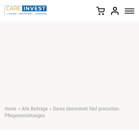
Z
u
m
I
n
h
a
l
t
s
p
r
i
n
g
e
Home
»
Alle Beiträge
»
Dorea übernimmt fünf procuritas-
n
Pflegeeinrichtungen