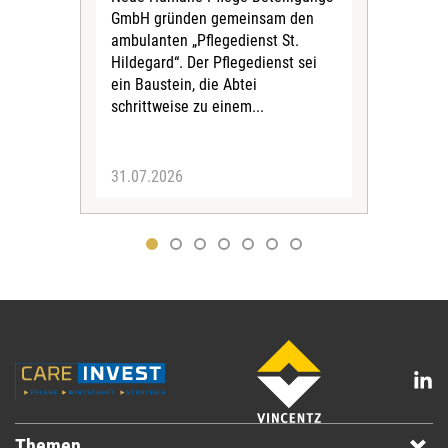
Amts
GmbH gründen gemeinsam den
Dur
ambulanten „Pflegedienst St.
Eig
Hildegard“. Der Pflegedienst sei
bean
ein Baustein, die Abtei
Verf
schrittweise zu einem...
31.07.2026
30.
Themen