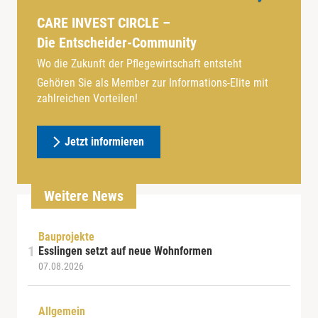
CARE INVEST CIRCLE –
Die Entscheider-Community
Wo die Zukunft der Pflegewirtschaft entsteht
Gehören Sie als Member zur Informations-Elite mit
zahlreichen Vorteilen!
Jetzt informieren
Weitere News
Bauprojekte
Esslingen setzt auf neue Wohnformen
07.08.2026
Allgemein