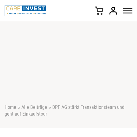
Z
u
m
I
n
h
a
l
t
s
p
r
i
n
g
e
Home
»
Alle Beiträge
»
DPF AG stärkt Transaktionsteam und
n
geht auf Einkaufstour