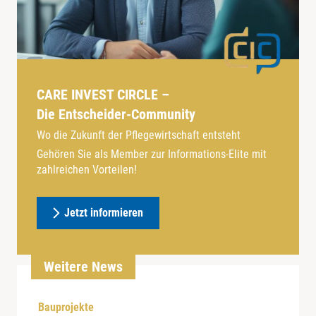
CARE INVEST CIRCLE –
Die Entscheider-Community
Wo die Zukunft der Pflegewirtschaft entsteht
Gehören Sie als Member zur Informations-Elite mit
zahlreichen Vorteilen!
Jetzt informieren
Weitere News
Bauprojekte