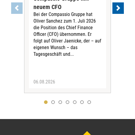
neuem CFO
Vor
Bei der Compassio Gruppe hat
ger
Oliver Sanchez zum 1. Juli 2026
Der 
die Position des Chief Finance
Nac
Officer (CFO) übernommen. Er
202
folgt auf Oliver Jaenicke, der – auf
Vors
eigenen Wunsch – das
Ste
Tagesgeschäft und...
den 
Vors
06.08.2026
05.