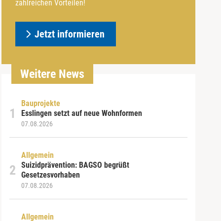
zahlreichen Vorteilen!
Jetzt informieren
Weitere News
Bauprojekte
Esslingen setzt auf neue Wohnformen
07.08.2026
Allgemein
Suizidprävention: BAGSO begrüßt
Gesetzesvorhaben
07.08.2026
Allgemein