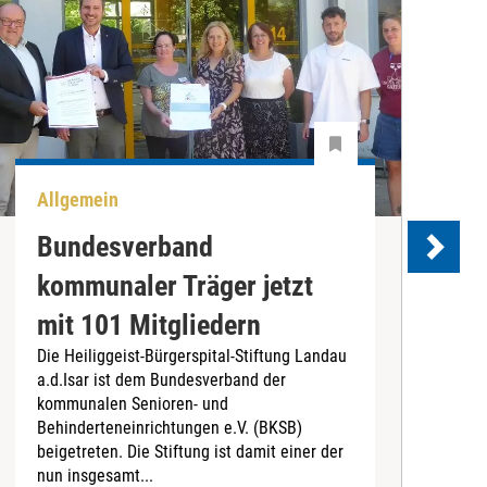
Allgemein
U
Bundesverband
kommunaler Träger jetzt
e
mit 101 Mitgliedern
Die Heiliggeist-Bürgerspital-Stiftung Landau
D
a.d.Isar ist dem Bundesverband der
C
kommunalen Senioren- und
T
Behinderteneinrichtungen e.V. (BKSB)
„
beigetreten. Die Stiftung ist damit einer der
e
nun insgesamt...