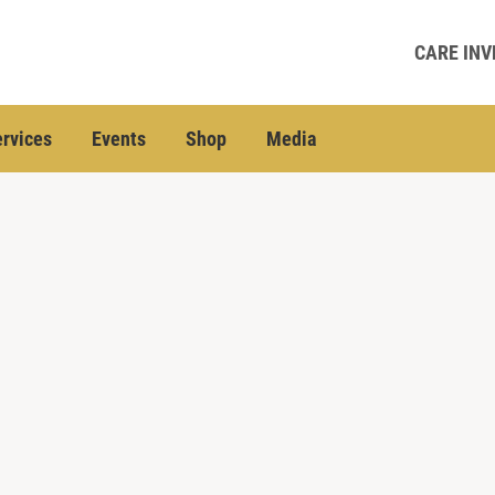
CARE INV
rvices
Events
Shop
Media