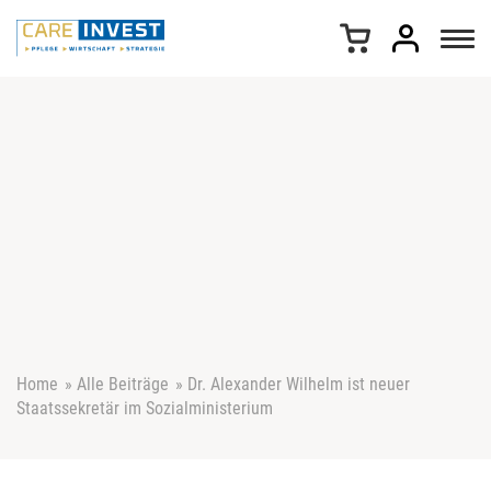
Z
u
m
I
n
h
a
l
t
s
p
r
i
n
g
e
Home
»
Alle Beiträge
»
Dr. Alexander Wilhelm ist neuer
n
Staatssekretär im Sozialministerium