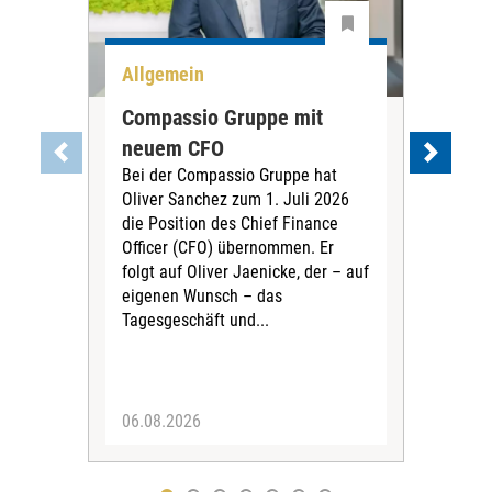
Allgemein
All
Compassio Gruppe mit
Car
neuem CFO
Vor
Bei der Compassio Gruppe hat
ger
Oliver Sanchez zum 1. Juli 2026
Der 
die Position des Chief Finance
Nac
Officer (CFO) übernommen. Er
202
folgt auf Oliver Jaenicke, der – auf
Vors
eigenen Wunsch – das
Ste
Tagesgeschäft und...
den 
Vors
06.08.2026
05.