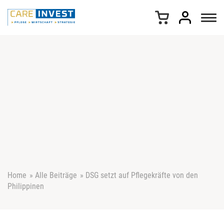
Z
u
m
I
n
h
a
l
t
s
p
r
i
n
g
e
Home
»
Alle Beiträge
»
DSG setzt auf Pflegekräfte von den
n
Philippinen