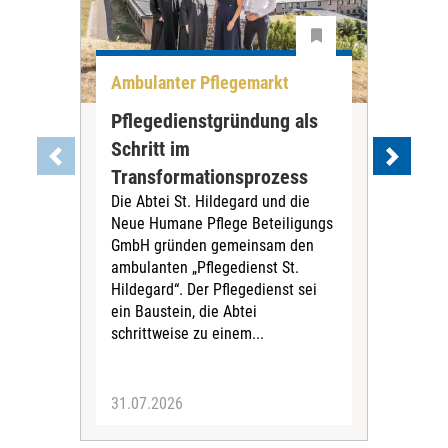
Ambulanter Pflegemarkt
Unt
Pflegedienstgründung als
AWO
Schritt im
Eig
Der 
Transformationsprozess
Krei
Die Abtei St. Hildegard und die
Biel
Neue Humane Pflege Beteiligungs
Amts
GmbH gründen gemeinsam den
Dur
ambulanten „Pflegedienst St.
Eig
Hildegard“. Der Pflegedienst sei
bean
ein Baustein, die Abtei
Verf
schrittweise zu einem...
31.07.2026
30.