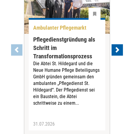
Ambulanter Pflegemarkt
Unt
Pflegedienstgründung als
AWO
Schritt im
Eig
Der 
Transformationsprozess
Krei
Die Abtei St. Hildegard und die
Biel
Neue Humane Pflege Beteiligungs
Amts
GmbH gründen gemeinsam den
Dur
ambulanten „Pflegedienst St.
Eig
Hildegard“. Der Pflegedienst sei
bean
ein Baustein, die Abtei
Verf
schrittweise zu einem...
31.07.2026
30.