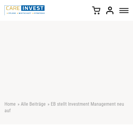
Z
u
m
I
n
h
a
l
t
s
p
r
i
n
g
e
Home
»
Alle Beiträge
»
EB stellt Investment Management neu
n
auf