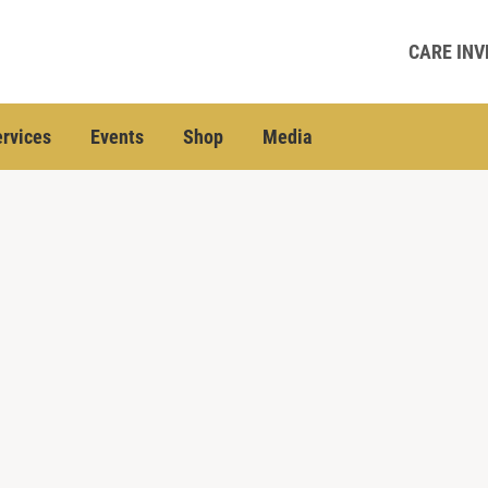
CARE INV
rvices
Events
Shop
Media