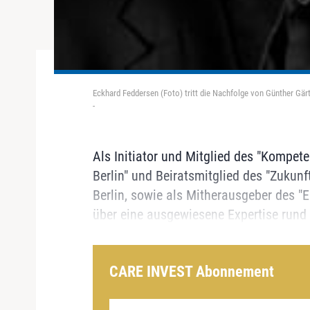
Eckhard Feddersen (Foto) tritt die Nachfolge von Günther Gär
-
Als Initiator und Mitglied des "Kompet
Berlin" und Beiratsmitglied des "Zuku
Berlin, sowie als Mitherausgeber des "
über eine ausgewiesene Expertise run
CARE INVEST Abonnement