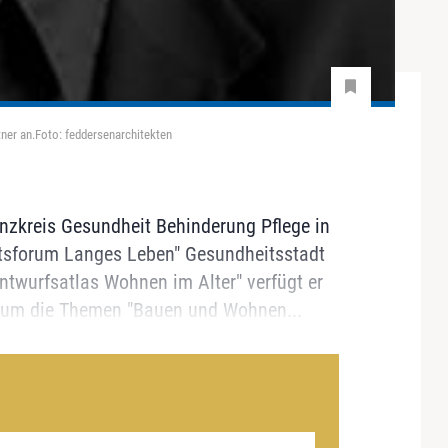
tner an.Foto: feddersenarchitekten
enzkreis Gesundheit Behinderung Pflege in
nftsforum Langes Leben" Gesundheitsstadt
Entwurfsatlas Wohnen im Alter" verfügt er
d um die Themen "Bauen und Wohnen...