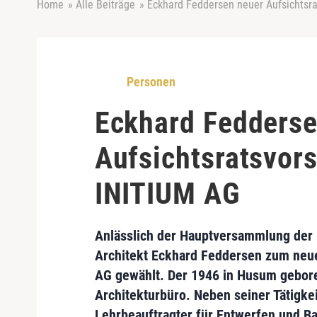
Home
»
Alle Beiträge
»
Eckhard Feddersen neuer Aufsichtsra
Personen
Eckhard Fedderse
Aufsichtsratsvors
INITIUM AG
Anlässlich der Hauptversammlung der
Architekt
Eckhard Feddersen
zum neue
AG gewählt. Der 1946 in Husum gebore
Architekturbüro. Neben seiner Tätigke
Lehrbeauftragter für Entwerfen und Ba