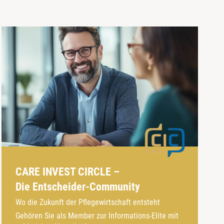
CARE INVEST CIRCLE –
Die Entscheider-Community
Wo die Zukunft der Pflegewirtschaft entsteht
Gehören Sie als Member zur Informations-Elite mit