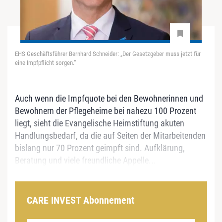
EHS Geschäftsführer Bernhard Schneider: „Der Gesetzgeber muss jetzt für
eine Impfpflicht sorgen.“
Auch wenn die Impfquote bei den Bewohnerinnen und
Bewohnern der Pflegeheime bei nahezu 100 Prozent
liegt, sieht die Evangelische Heimstiftung akuten
Handlungsbedarf, da die auf Seiten der Mitarbeitenden
bislang nur 70 Prozent geimpft sind. Aufklärung,
Beratung und viele freundliche Appelle...
CARE INVEST Abonnement