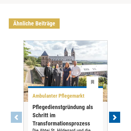
Ähnliche Beiträge
Ambulanter Pflegemarkt
Unt
Pflegedienstgründung als
AWO
Schritt im
Eig
Der 
Transformationsprozess
Krei
Die Abtei St. Hildegard und die