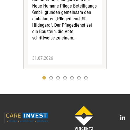
Biel
Neue Humane Pflege Beteiligungs
Amts
GmbH gründen gemeinsam den
Dur
ambulanten „Pflegedienst St.
Eig
Hildegard“. Der Pflegedienst sei
bean
ein Baustein, die Abtei
Verf
schrittweise zu einem...
31.07.2026
30.