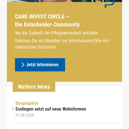
CARE INVEST CIRCLE –
Die Entscheider-Community
Wo die Zukunft der Pflegewirtschaft entsteht
Gehören Sie als Member zur Informations-Elite mit
zahlreichen Vorteilen!
Jetzt informieren
Weitere News
Bauprojekte
Esslingen setzt auf neue Wohnformen
07.08.2026