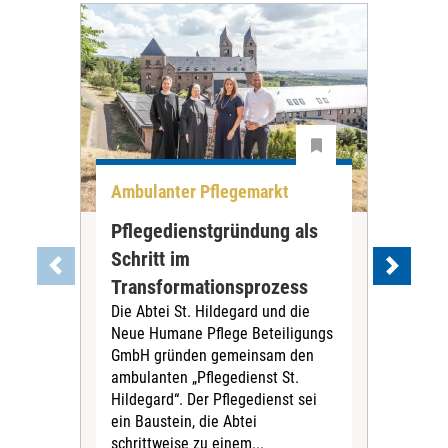
Ambulanter Pflegemarkt
Unt
Pflegedienstgründung als
AWO
Schritt im
Eig
Der 
Transformationsprozess
Krei
Die Abtei St. Hildegard und die
Biel
Neue Humane Pflege Beteiligungs
Amts
GmbH gründen gemeinsam den
Dur
ambulanten „Pflegedienst St.
Eig
Hildegard“. Der Pflegedienst sei
bean
ein Baustein, die Abtei
Verf
schrittweise zu einem...