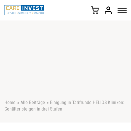
Z
u
m
I
n
h
a
l
t
s
p
r
i
n
g
e
Home
»
Alle Beiträge
»
Einigung in Tarifrunde HELIOS Kliniken:
n
Gehälter steigen in drei Stufen