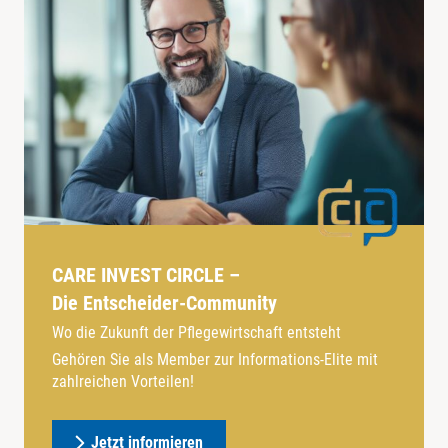
CARE INVEST CIRCLE –
Die Entscheider-Community
Wo die Zukunft der Pflegewirtschaft entsteht
Gehören Sie als Member zur Informations-Elite mit
zahlreichen Vorteilen!
Jetzt informieren