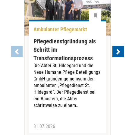
Ambulanter Pflegemarkt
Unt
Pflegedienstgründung als
AWO
Schritt im
Eig
Der 
Transformationsprozess
Krei
Die Abtei St. Hildegard und die
Biel
Neue Humane Pflege Beteiligungs
Amts
GmbH gründen gemeinsam den
Dur
ambulanten „Pflegedienst St.
Eig
Hildegard“. Der Pflegedienst sei
bean
ein Baustein, die Abtei
Verf
schrittweise zu einem...
31.07.2026
30.