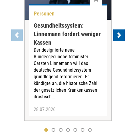
Personen
Per
Gesundheitssystem:
Kor
Linnemann fordert weniger
wir
Kassen
Per
Der designierte neue
Mir
Bundesgesundheitsminister
Augu
Carsten Linnemann will das
Chi
deutsche Gesundheitssystem
(CH
grundlegend reformieren. Er
GmbH
kündigte an, die historische Zahl
Ges
der gesetzlichen Krankenkassen
Arbe
drastisch...
28.07.2026
27.