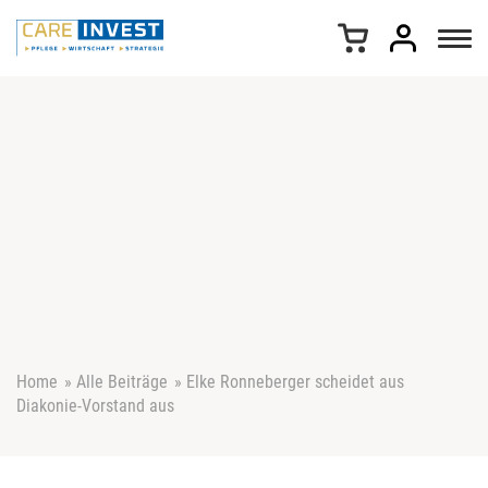
Z
u
m
I
n
h
a
l
t
s
p
r
i
n
g
e
Home
»
Alle Beiträge
»
Elke Ronneberger scheidet aus
n
Diakonie-Vorstand aus