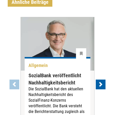
Ähnliche Beiträge
Allgemein
All
SozialBank veröffentlicht
Nür
Nachhaltigkeitsbericht
Trä
Die SozialBank hat den aktuellen
zu
Nachhaltigkeitsbericht des
Die
SozialFinanz-Konzerns
wird
veröffentlicht. Die Bank versteht
der
die Berichterstattung zugleich als
zus