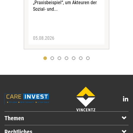
„Praxisbeispiel“, um Akteuren der
der
Sozial- und...
vor 
werd
05.08.2026
29.
Themen
Rechtliches