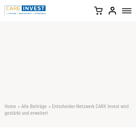
Z
u
m
I
n
h
a
l
t
s
p
r
i
n
g
e
Home
»
Alle Beiträge
»
Entscheider-Netzwerk CAR€ Invest wird
n
gestärkt und erweitert