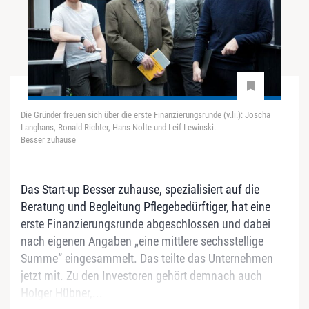
Die Gründer freuen sich über die erste Finanzierungsrunde (v.li.): Joscha
Langhans, Ronald Richter, Hans Nolte und Leif Lewinski.
Besser zuhause
Das Start-up Besser zuhause, spezialisiert auf die
Beratung und Begleitung Pflegebedürftiger, hat eine
erste Finanzierungsrunde abgeschlossen und dabei
nach eigenen Angaben „eine mittlere sechsstellige
Summe“ eingesammelt. Das teilte das Unternehmen
jetzt mit. Zu den Investoren gehört demnach auch
Holger Hübner,...