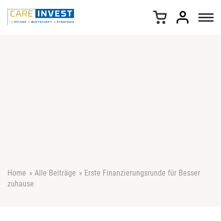
Z
u
m
I
n
h
a
l
t
s
p
r
i
n
g
e
Home
»
Alle Beiträge
»
Erste Finanzierungsrunde für Besser
n
zuhause