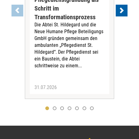
Schritt im
Eig
Der 
Transformationsprozess
Krei
Die Abtei St. Hildegard und die
Biel
Neue Humane Pflege Beteiligungs
Amts
GmbH gründen gemeinsam den
Dur
ambulanten „Pflegedienst St.
Eig
Hildegard“. Der Pflegedienst sei
bean
ein Baustein, die Abtei
Verf
schrittweise zu einem...
31.07.2026
30.