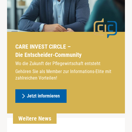
CARE INVEST CIRCLE –
Die Entscheider-Community
Wo die Zukunft der Pflegewirtschaft entsteht
Gehören Sie als Member zur Informations-Elite mit
zahlreichen Vorteilen!
Jetzt informieren
Weitere News