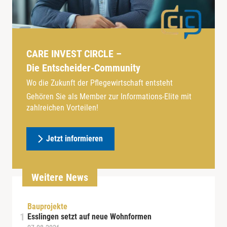
CARE INVEST CIRCLE –
Die Entscheider-Community
Wo die Zukunft der Pflegewirtschaft entsteht
Gehören Sie als Member zur Informations-Elite mit
zahlreichen Vorteilen!
Jetzt informieren
Weitere News
Bauprojekte
Esslingen setzt auf neue Wohnformen