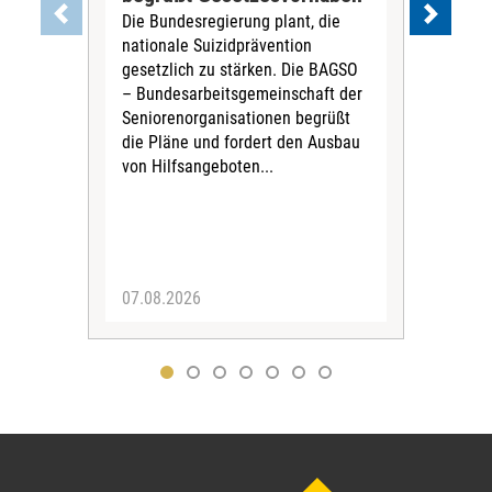
Die Bundesregierung plant, die
Ste
nationale Suizidprävention
„Ein
gesetzlich zu stärken. Die BAGSO
zum 
– Bundesarbeitsgemeinschaft der
Fac
Seniorenorganisationen begrüßt
soz
die Pläne und fordert den Ausbau
Wehr
von Hilfsangeboten...
Sabi
der 
07.08.2026
07.