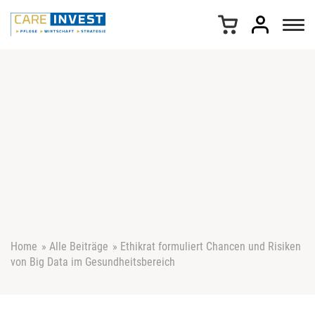
Z
u
m
I
n
h
a
l
t
s
p
r
i
n
g
e
Home
»
Alle Beiträge
»
Ethikrat formuliert Chancen und Risiken
n
von Big Data im Gesundheitsbereich