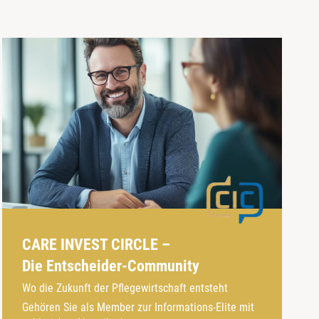
CARE INVEST CIRCLE –
Die Entscheider-Community
Wo die Zukunft der Pflegewirtschaft entsteht
Gehören Sie als Member zur Informations-Elite mit