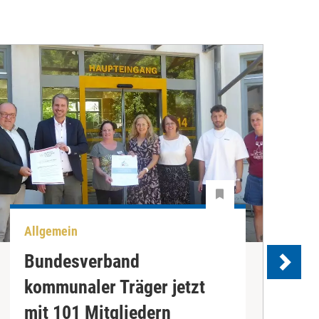
Allgemein
U
Bundesverband
kommunaler Träger jetzt
e
mit 101 Mitgliedern