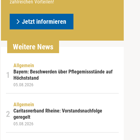
zahlreichen Vorteilen!
Jetzt informieren
Weitere News
Allgemein
Bayern: Beschwerden über Pflegemissstände auf
Höchststand
05.08.2026
Allgemein
Caritasverband Rheine: Vorstandsnachfolge
geregelt
05.08.2026