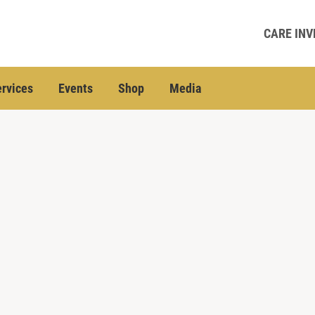
CARE INV
rvices
Events
Shop
Media