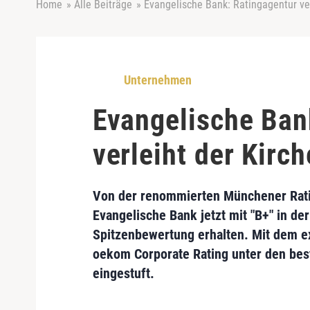
Home
»
Alle Beiträge
»
Evangelische Bank: Ratingagentur ve
Unternehmen
Evangelische Ban
verleiht der Kirc
Von der renommierten Münchener Rat
Evangelische Bank jetzt mit "
B+
" in de
Spitzenbewertung erhalten. Mit dem ex
oekom Corporate Rating unter den be
eingestuft.