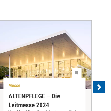
Messe
W
ALTENPFLEGE – Die
W
Leitmesse 2024