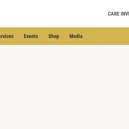
CARE INV
rvices
Events
Shop
Media