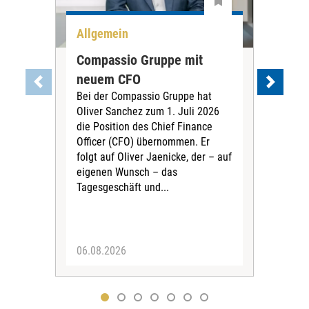
Allgemein
All
Compassio Gruppe mit
Car
neuem CFO
Vor
Bei der Compassio Gruppe hat
ger
Oliver Sanchez zum 1. Juli 2026
Der 
die Position des Chief Finance
Nac
Officer (CFO) übernommen. Er
202
folgt auf Oliver Jaenicke, der – auf
Vors
eigenen Wunsch – das
Ste
Tagesgeschäft und...
den 
Vors
06.08.2026
05.