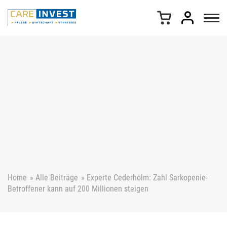
Z
u
m
I
n
h
a
l
t
s
p
r
i
n
g
e
Home
»
Alle Beiträge
»
Experte Cederholm: Zahl Sarkopenie-
n
Betroffener kann auf 200 Millionen steigen