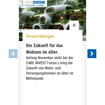
Veranstaltungen
Ver
Die Zukunft für das
Sti
Wohnen im Alter
„Bü
Anfang November steht bei der
En
CARE INVEST Future Living die
au
Zukunft von Wohn- und
Die
Versorgungsformen im Alter im
Alte
Mittelpunkt.
erst
der 
Eng
wür
Initi