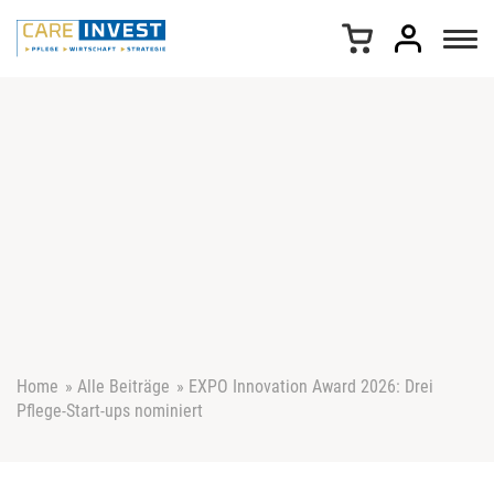
Z
u
m
I
n
h
a
l
t
s
p
r
i
n
g
e
Home
»
Alle Beiträge
»
EXPO Innovation Award 2026: Drei
n
Pflege-Start-ups nominiert