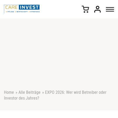
Z
u
m
I
n
h
a
l
t
s
p
r
i
n
g
e
Home
»
Alle Beiträge
»
EXPO 2026: Wer wird Betreiber oder
n
Investor des Jahres?