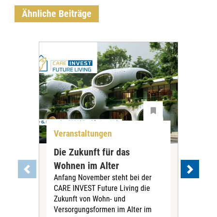
Ähnliche Beiträge
Veranstaltungen
Ver
Die Zukunft für das
Sti
Wohnen im Alter
„Bü
Anfang November steht bei der
En
CARE INVEST Future Living die
au
Zukunft von Wohn- und
Die
Versorgungsformen im Alter im
Alte