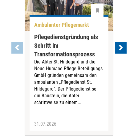
Ambulanter Pflegemarkt
Unt
Pflegedienstgründung als
AWO
Schritt im
Eig
Der 
Transformationsprozess
Krei
Die Abtei St. Hildegard und die
Biel
Neue Humane Pflege Beteiligungs
Amts
GmbH gründen gemeinsam den
Dur
ambulanten „Pflegedienst St.
Eig
Hildegard“. Der Pflegedienst sei
bean
ein Baustein, die Abtei
Verf
schrittweise zu einem...
31.07.2026
30.