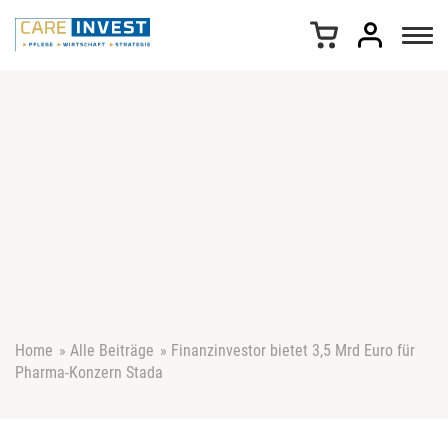
Z
u
m
I
n
h
a
l
t
s
p
r
i
n
g
e
Home
»
Alle Beiträge
»
Finanzinvestor bietet 3,5 Mrd Euro für
n
Pharma-Konzern Stada