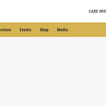
CARE INV
rvices
Events
Shop
Media