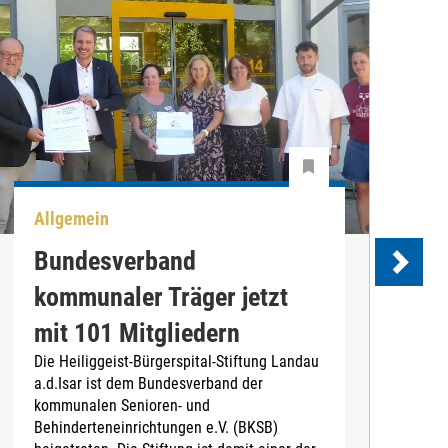
Allgemein
U
Bundesverband
kommunaler Träger jetzt
e
mit 101 Mitgliedern
Die Heiliggeist-Bürgerspital-Stiftung Landau
D
a.d.Isar ist dem Bundesverband der
C
kommunalen Senioren- und
T
Behinderteneinrichtungen e.V. (BKSB)
„