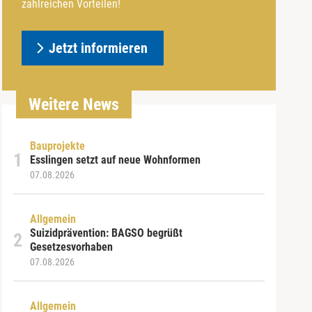
zahlreichen Vorteilen!
Jetzt informieren
Weitere News
Bauprojekte
Esslingen setzt auf neue Wohnformen
07.08.2026
Allgemein
Suizidprävention: BAGSO begrüßt
Gesetzesvorhaben
07.08.2026
Allgemein