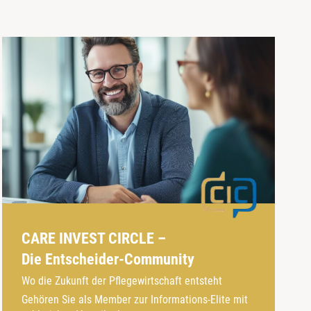
CARE INVEST CIRCLE –
Die Entscheider-Community
Wo die Zukunft der Pflegewirtschaft entsteht
Gehören Sie als Member zur Informations-Elite mit