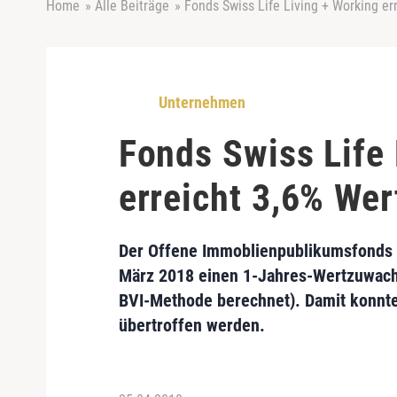
Home
»
Alle Beiträge
»
Fonds Swiss Life Living + Working e
Unternehmen
Fonds Swiss Life 
erreicht 3,6% We
Der Offene Immoblienpublikumsfonds 
März 2018 einen 1-Jahres-Wertzuwachs
BVI-Methode berechnet). Damit konnte
übertroffen werden.