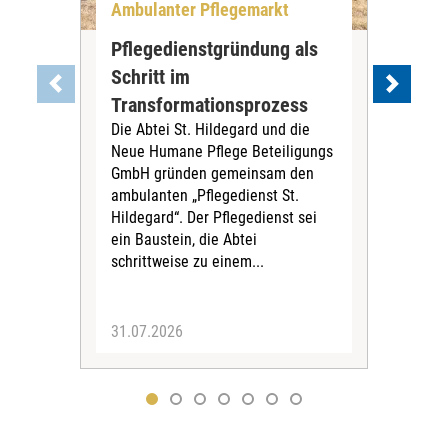
Ambulanter Pflegemarkt
Unt
Pflegedienstgründung als
AWO
Schritt im
Eig
Der 
Transformationsprozess
Krei
Die Abtei St. Hildegard und die
Biel
Neue Humane Pflege Beteiligungs
Amts
GmbH gründen gemeinsam den
Dur
ambulanten „Pflegedienst St.
Eig
Hildegard“. Der Pflegedienst sei
bean
ein Baustein, die Abtei
Verf
schrittweise zu einem...
31.07.2026
30.