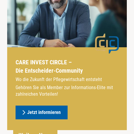
CARE INVEST CIRCLE –
Die Entscheider-Community
Wo die Zukunft der Pflegewirtschaft entsteht
Gehören Sie als Member zur Informations-Elite mit
zahlreichen Vorteilen!
Jetzt informieren