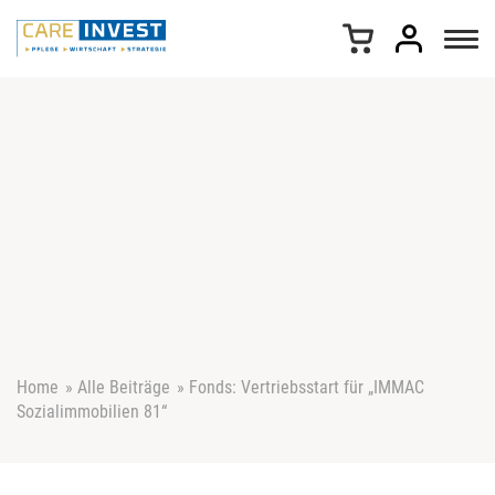
Z
u
m
I
n
h
a
l
t
s
p
r
i
n
g
e
Home
»
Alle Beiträge
»
Fonds: Vertriebsstart für „IMMAC
n
Sozialimmobilien 81“