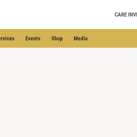
CARE INV
rvices
Events
Shop
Media