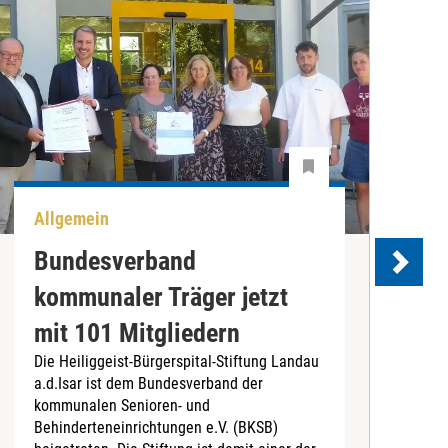
Allgemein
U
Bundesverband
kommunaler Träger jetzt
e
mit 101 Mitgliedern
Die Heiliggeist-Bürgerspital-Stiftung Landau
D
a.d.Isar ist dem Bundesverband der
C
kommunalen Senioren- und
T
Behinderteneinrichtungen e.V. (BKSB)
„