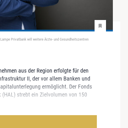
Lampe Privatbank will weitere Ärzte- und Gesundheitszentren
ehmen aus der Region erfolgte für den
frastruktur II, der vor allem Banken und
apitalunterlegung ermöglicht. Der Fonds
(HAL) strebt ein Zielvolumen von 150