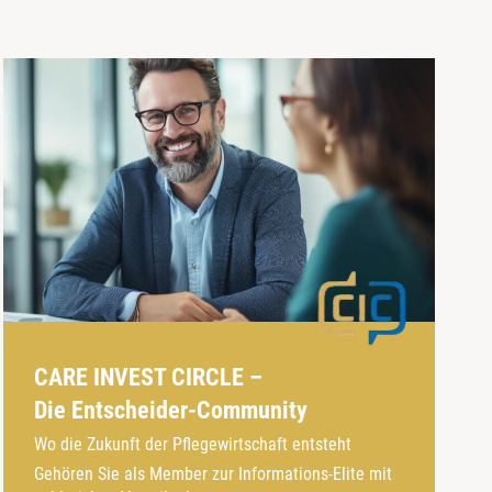
CARE INVEST CIRCLE –
Die Entscheider-Community
Wo die Zukunft der Pflegewirtschaft entsteht
Gehören Sie als Member zur Informations-Elite mit