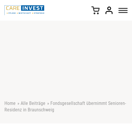
Z
u
m
I
n
h
a
l
t
s
p
r
i
n
g
e
Home
»
Alle Beiträge
»
Fondsgesellschaft übernimmt Senioren-
n
Residenz in Braunschweig