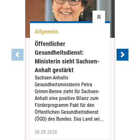
Allgemein
All
Öffentlicher
Stu
Gesundheitsdienst:
Ge
Ministerin sieht Sachsen-
sta
Nach
Anhalt gestärkt
Aufb
Sachsen-Anhalts
Rea
Gesundheitsministerin Petra
Wür
Grimm-Benne zieht für Sachsen-
Camp
Anhalt eine positive Bilanz zum
Akte
Förderprogramm Pakt für den
schn
Öffentlichen Gesundheitsdienst
(ÖGD) des Bundes. Das Land sei...
06.08.2026
06.