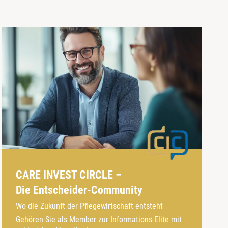
CARE INVEST CIRCLE –
Die Entscheider-Community
Wo die Zukunft der Pflegewirtschaft entsteht
Gehören Sie als Member zur Informations-Elite mit