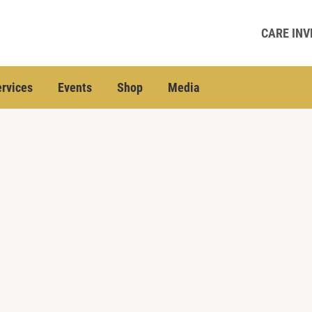
CARE INV
rvices
Events
Shop
Media