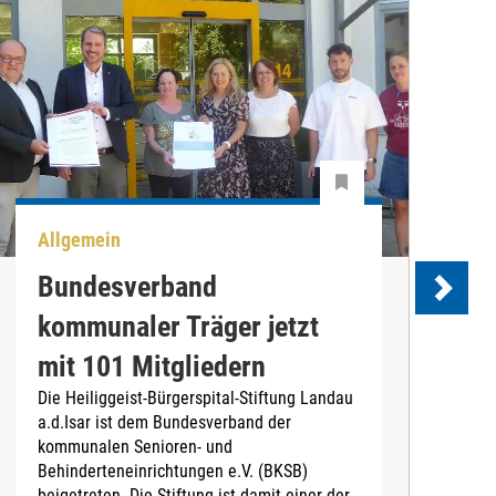
Allgemein
U
Bundesverband
kommunaler Träger jetzt
e
mit 101 Mitgliedern
Die Heiliggeist-Bürgerspital-Stiftung Landau
D
a.d.Isar ist dem Bundesverband der
C
kommunalen Senioren- und
T
Behinderteneinrichtungen e.V. (BKSB)
„
beigetreten. Die Stiftung ist damit einer der
e