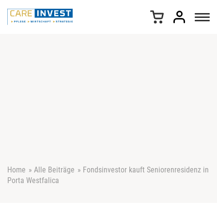
Z
u
m
I
n
h
a
l
t
s
p
r
i
n
g
e
Home
»
Alle Beiträge
»
Fondsinvestor kauft Seniorenresidenz in
n
Porta Westfalica