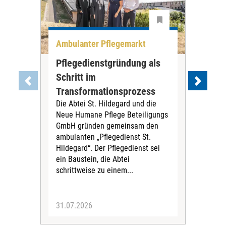
Ambulanter Pflegemarkt
Unt
Pflegedienstgründung als
AWO
Schritt im
Eig
Der 
Transformationsprozess
Krei
Die Abtei St. Hildegard und die
Biel
Neue Humane Pflege Beteiligungs
Amts
GmbH gründen gemeinsam den
Dur
ambulanten „Pflegedienst St.
Eig
Hildegard“. Der Pflegedienst sei
bean
ein Baustein, die Abtei
Verf
schrittweise zu einem...
31.07.2026
30.