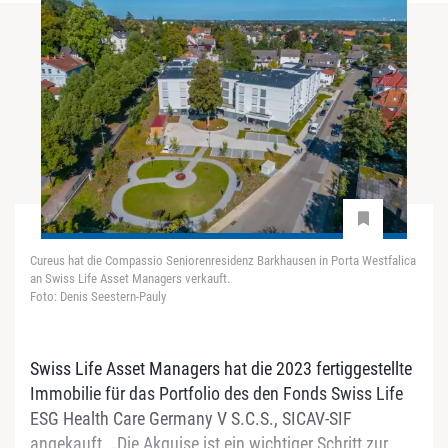
Cureus hat die Compassio Seniorenresidenz Barkhausen in Porta Westfalica
an Swiss Life Asset Managers verkauft.
Foto: Denis Seestern-Pauly
Swiss Life Asset Managers hat die 2023 fertiggestellte
Immobilie für das Portfolio des den Fonds Swiss Life
ESG Health Care Germany V S.C.S., SICAV-SIF
angekauft. „Die Akquise ist ein wichtiger Schritt zur