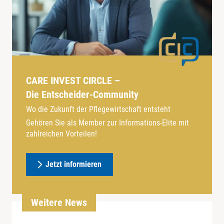
CARE INVEST CIRCLE –
Die Entscheider-Community
Wo die Zukunft der Pflegewirtschaft entsteht
Gehören Sie als Member zur Informations-Elite mit
zahlreichen Vorteilen!
Jetzt informieren
Weitere News