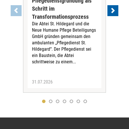
Pflegedienstgründung als
AWO
Schritt im
Eig
Der 
Transformationsprozess
Krei
Die Abtei St. Hildegard und die
Biel
Neue Humane Pflege Beteiligungs
Amts
GmbH gründen gemeinsam den
Dur
ambulanten „Pflegedienst St.
Eig
Hildegard“. Der Pflegedienst sei
bean
ein Baustein, die Abtei
Verf
schrittweise zu einem...
31.07.2026
30.