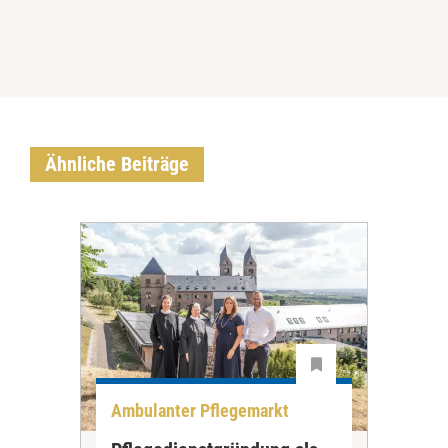
Ähnliche Beiträge
Ambulanter Pflegemarkt
Unt