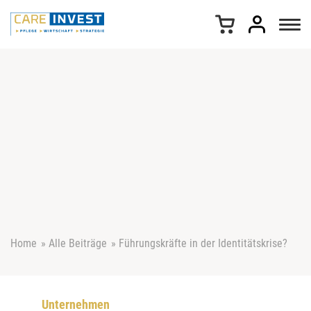
Z
u
m
I
n
h
a
l
t
s
p
r
i
n
g
e
Home
»
Alle Beiträge
»
Führungskräfte in der Identitätskrise?
n
Unternehmen