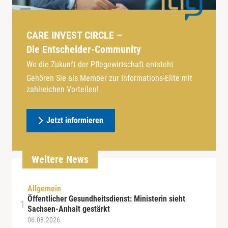
CARE INVEST CIRCLE –
Die Entscheider-Community
Wo die Zukunft der Pflegewirtschaft entsteht
Gehören Sie als Member zur Informations-Elite mit
zahlreichen Vorteilen!
Jetzt informieren
Weitere News
Allgemein
Öffentlicher Gesundheitsdienst: Ministerin sieht
Sachsen-Anhalt gestärkt
06.08.2026