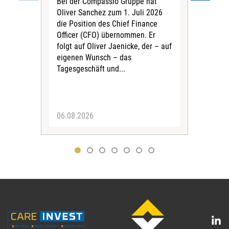
Bei der Compassio Gruppe hat
ger
Oliver Sanchez zum 1. Juli 2026
Der 
die Position des Chief Finance
Nac
Officer (CFO) übernommen. Er
202
folgt auf Oliver Jaenicke, der – auf
Vors
eigenen Wunsch – das
Ste
Tagesgeschäft und...
den 
Vors
06.08.2026
05.