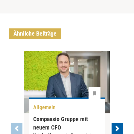
Ähnliche Beiträge
Allgemein
All
Compassio Gruppe mit
Car
neuem CFO
Vor