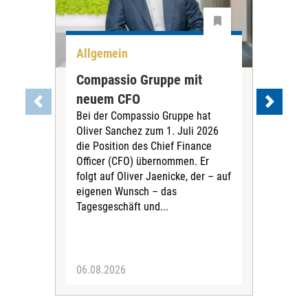
Allgemein
All
Compassio Gruppe mit
Car
neuem CFO
Vor
Bei der Compassio Gruppe hat
ger
Oliver Sanchez zum 1. Juli 2026
Der 
die Position des Chief Finance
Nac
Officer (CFO) übernommen. Er
202
folgt auf Oliver Jaenicke, der – auf
Vors
eigenen Wunsch – das
Ste
Tagesgeschäft und...
den 
Vors
06.08.2026
05.