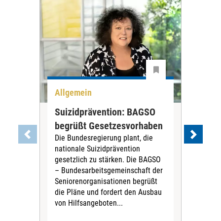
Allgemein
All
Suizidprävention: BAGSO
Deb
begrüßt Gesetzesvorhaben
Dia
Die Bundesregierung plant, die
Ste
nationale Suizidprävention
„Ein
gesetzlich zu stärken. Die BAGSO
zum 
– Bundesarbeitsgemeinschaft der
Fac
Seniorenorganisationen begrüßt
soz
die Pläne und fordert den Ausbau
Wehr
von Hilfsangeboten...
Sabi
der 