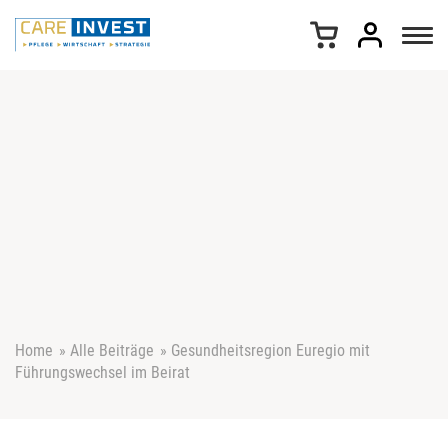
Z
u
m
I
n
h
a
l
t
s
p
r
i
n
g
e
Home
»
Alle Beiträge
»
Gesundheitsregion Euregio mit
n
Führungswechsel im Beirat