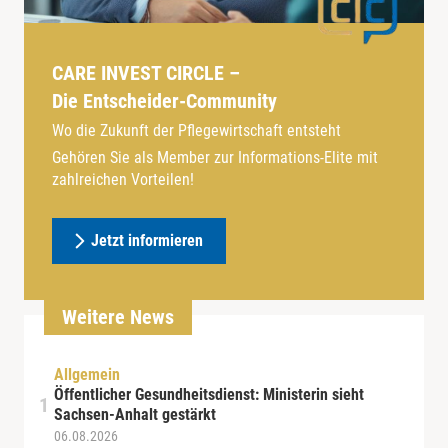
CARE INVEST CIRCLE –
Die Entscheider-Community
Wo die Zukunft der Pflegewirtschaft entsteht
Gehören Sie als Member zur Informations-Elite mit
zahlreichen Vorteilen!
Jetzt informieren
Weitere News
Allgemein
Öffentlicher Gesundheitsdienst: Ministerin sieht
Sachsen-Anhalt gestärkt
06.08.2026