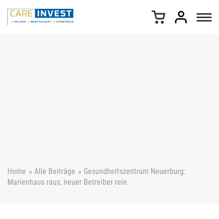
Z
u
m
I
n
h
a
l
t
s
p
r
i
n
g
e
Home
»
Alle Beiträge
»
Gesundheitszentrum Neuerburg:
n
Marienhaus raus, neuer Betreiber rein