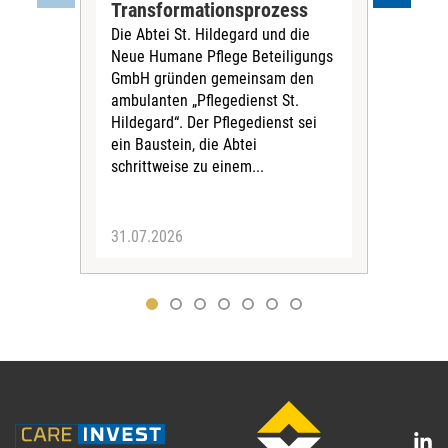
Der 
Transformationsprozess
Krei
Die Abtei St. Hildegard und die
Biel
Neue Humane Pflege Beteiligungs
Amts
GmbH gründen gemeinsam den
Dur
ambulanten „Pflegedienst St.
Eig
Hildegard“. Der Pflegedienst sei
bean
ein Baustein, die Abtei
Verf
schrittweise zu einem...
31.07.2026
30.