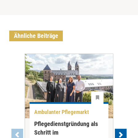
Ähnliche Beiträge
Ambulanter Pflegemarkt
Unt
Pflegedienstgründung als
AWO
Schritt im
Eig