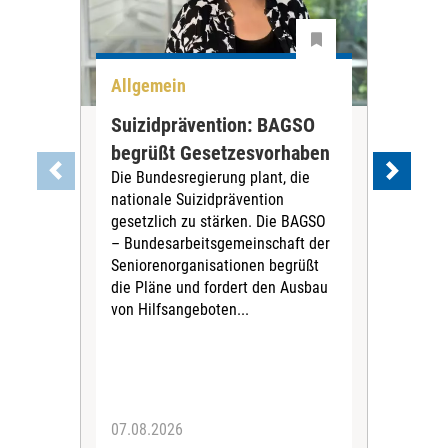
Allgemein
All
Suizidprävention: BAGSO
Deb
begrüßt Gesetzesvorhaben
Dia
Die Bundesregierung plant, die
Ste
nationale Suizidprävention
„Ein
gesetzlich zu stärken. Die BAGSO
zum 
– Bundesarbeitsgemeinschaft der
Fac
Seniorenorganisationen begrüßt
soz
die Pläne und fordert den Ausbau
Wehr
von Hilfsangeboten...
Sabi
der 
07.08.2026
07.