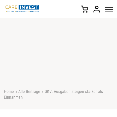
Z
u
m
I
n
h
a
l
t
s
p
r
i
n
g
e
Home
»
Alle Beiträge
»
GKV: Ausgaben steigen stärker als
n
Einnahmen