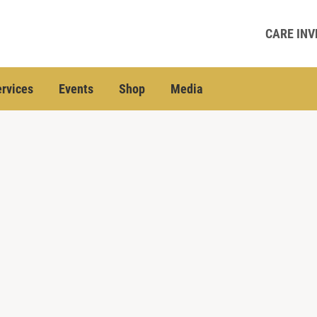
CARE INV
rvices
Events
Shop
Media