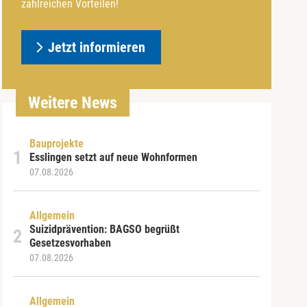
zahlreichen Vorteilen!
Jetzt informieren
Weitere News
Bauprojekte
Esslingen setzt auf neue Wohnformen
07.08.2026
Allgemein
Suizidprävention: BAGSO begrüßt
Gesetzesvorhaben
07.08.2026
Allgemein