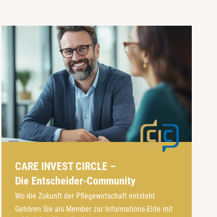
CARE INVEST CIRCLE –
Die Entscheider-Community
Wo die Zukunft der Pflegewirtschaft entsteht
Gehören Sie als Member zur Informations-Elite mit