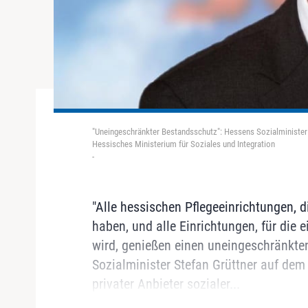
"Uneingeschränkter Bestandsschutz": Hessens Sozialminister 
Hessisches Ministerium für Soziales und Integration
-
"Alle hessischen Pflegeeinrichtungen, 
haben, und alle Einrichtungen, für die 
wird, genießen einen uneingeschränkte
Sozialminister Stefan Grüttner auf de
privater Anbieter sozialer...