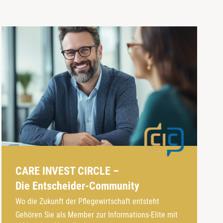
CARE INVEST CIRCLE –
Die Entscheider-Community
Wo die Zukunft der Pflegewirtschaft entsteht
Gehören Sie als Member zur Informations-Elite mit