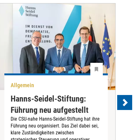
Allgemein
P
Hanns-Seidel-Stiftung:
Führung neu aufgestellt
Die CSU-nahe Hanns-Seidel-Stiftung hat ihre
Führung neu organisiert. Das Ziel dabei sei,
D
klare Zuständigkeiten zwischen
B
strategischer Steuerung und operativer