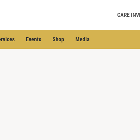
CARE INV
rvices
Events
Shop
Media