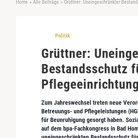
Home
»
Alle Beiträge
»
Grüttner: Uneingeschränkter Bestand
Politik
Grüttner: Uneing
Bestandsschutz f
Pflegeeinrichtun
Zum Jahreswechsel treten neue Ver
Betreuungs- und Pflegeleistungen (HG
für Beunruhigung gesorgt haben.
Sozi
auf dem
bpa-Fachkongress
in Bad Homb
uneingeschränkten Bestandsschutz
für