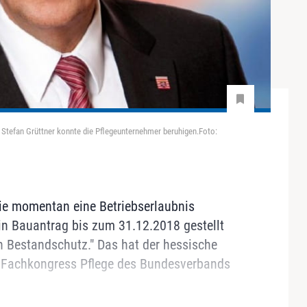
Stefan Grüttner konnte die Pflegeunternehmer beruhigen.Foto:
die momentan eine Betriebserlaubnis
ein Bauantrag bis zum 31.12.2018 gestellt
n Bestandschutz." Das hat der hessische
m Fachkongress Pflege des Bundesverbands