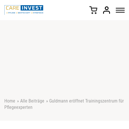
Z
u
m
I
n
h
a
l
t
s
p
r
i
n
g
e
Home
»
Alle Beiträge
»
Guldmann eröffnet Trainingszentrum für
n
Pflegeexperten