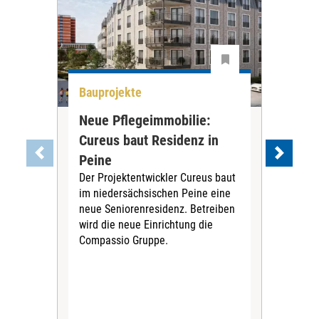
Bauprojekte
All
Neue Pflegeimmobilie:
Stu
Cureus baut Residenz in
wei
Die
Peine
ihre
Der Projektentwickler Cureus baut
Inno
im niedersächsischen Peine eine
dies
neue Seniorenresidenz. Betreiben
wird die neue Einrichtung die
Compassio Gruppe.