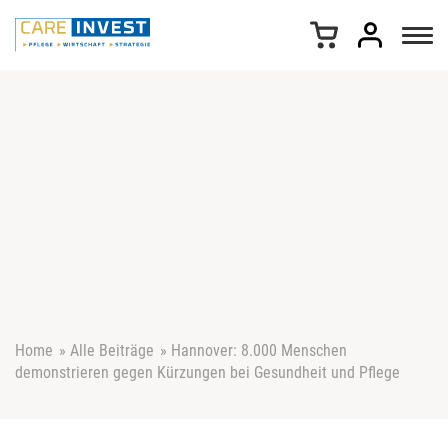
Z
u
m
I
n
h
a
l
t
s
p
r
i
n
g
e
Home
»
Alle Beiträge
»
Hannover: 8.000 Menschen
n
demonstrieren gegen Kürzungen bei Gesundheit und Pflege