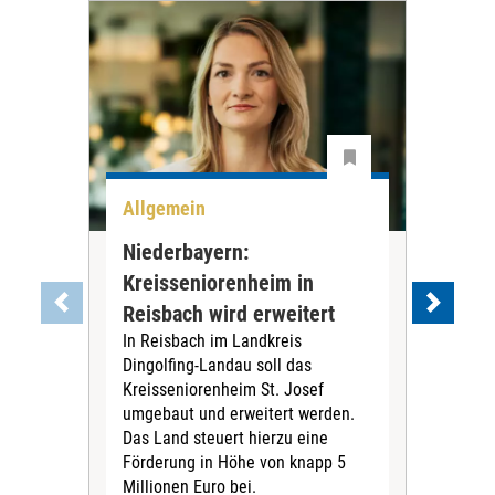
Allgemein
All
Niederbayern:
DAK
Kreisseniorenheim in
Pr
Reisbach wird erweitert
Ko
In Reisbach im Landkreis
Die
Dingolfing-Landau soll das
Gesu
Kreisseniorenheim St. Josef
Jah
umgebaut und erweitert werden.
Alle
Das Land steuert hierzu eine
Kra
Förderung in Höhe von knapp 5
Kass
Millionen Euro bei.
insg