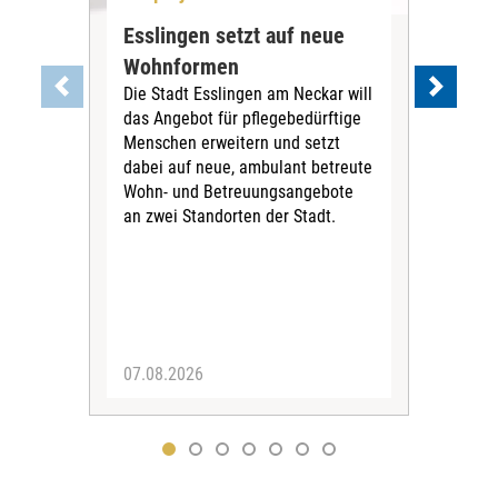
Esslingen setzt auf neue
Neu
Wohnformen
Cur
Die Stadt Esslingen am Neckar will
Pe
das Angebot für pflegebedürftige
Der 
Menschen erweitern und setzt
im 
dabei auf neue, ambulant betreute
neu
Wohn- und Betreuungsangebote
wird
an zwei Standorten der Stadt.
Com
07.08.2026
04.