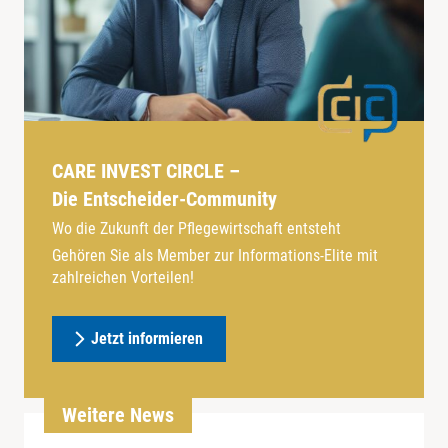
CARE INVEST CIRCLE –
Die Entscheider-Community
Wo die Zukunft der Pflegewirtschaft entsteht
Gehören Sie als Member zur Informations-Elite mit
zahlreichen Vorteilen!
Jetzt informieren
Weitere News