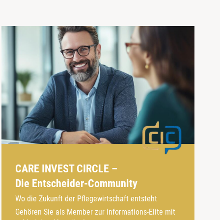
CARE INVEST CIRCLE –
Die Entscheider-Community
Wo die Zukunft der Pflegewirtschaft entsteht
Gehören Sie als Member zur Informations-Elite mit