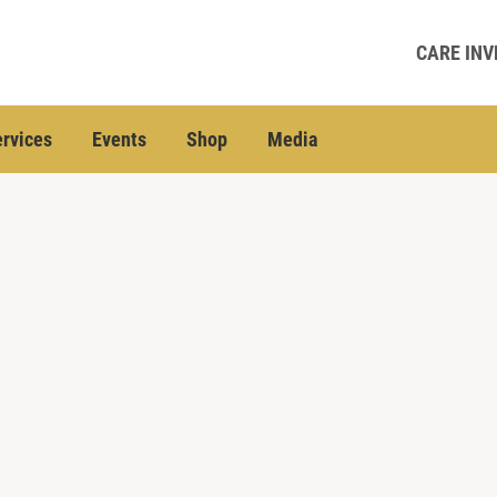
CARE INV
rvices
Events
Shop
Media