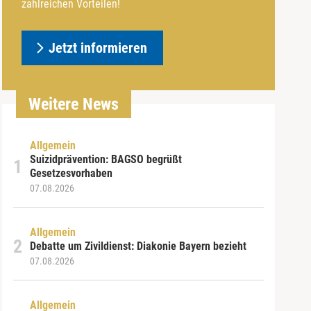
zahlreichen Vorteilen!
Jetzt informieren
Weitere News
Allgemein
Suizidprävention: BAGSO begrüßt
Gesetzesvorhaben
07.08.2026
Allgemein
Debatte um Zivildienst: Diakonie Bayern bezieht
07.08.2026
Allgemein