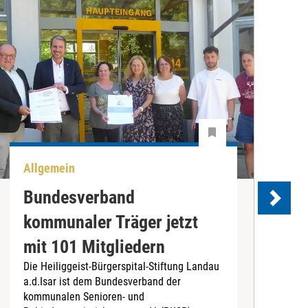
Allgemein
U
Bundesverband
kommunaler Träger jetzt
e
mit 101 Mitgliedern
Die Heiliggeist-Bürgerspital-Stiftung Landau
D
a.d.Isar ist dem Bundesverband der
C
kommunalen Senioren- und
T